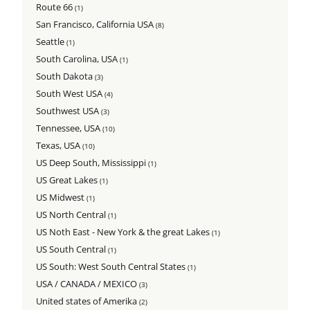
Route 66
(1)
San Francisco, California USA
(8)
Seattle
(1)
South Carolina, USA
(1)
South Dakota
(3)
South West USA
(4)
Southwest USA
(3)
Tennessee, USA
(10)
Texas, USA
(10)
US Deep South, Mississippi
(1)
US Great Lakes
(1)
US Midwest
(1)
US North Central
(1)
US Noth East - New York & the great Lakes
(1)
US South Central
(1)
US South: West South Central States
(1)
USA / CANADA / MEXICO
(3)
United states of Amerika
(2)