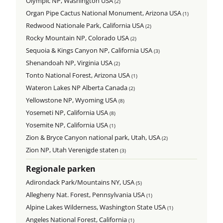
Olympic NP, Washington USA
(2)
Organ Pipe Cactus National Monument, Arizona USA
(1)
Redwood Nationale Park, California USA
(2)
Rocky Mountain NP, Colorado USA
(2)
Sequoia & Kings Canyon NP, California USA
(3)
Shenandoah NP, Virginia USA
(2)
Tonto National Forest, Arizona USA
(1)
Wateron Lakes NP Alberta Canada
(2)
Yellowstone NP, Wyoming USA
(8)
Yosemeti NP, California USA
(8)
Yosemite NP, California USA
(1)
Zion & Bryce Canyon national park, Utah, USA
(2)
Zion NP, Utah Verenigde staten
(3)
Regionale parken
Adirondack Park/Mountains NY, USA
(5)
Allegheny Nat. Forest, Pennsylvania USA
(1)
Alpine Lakes Wilderness, Washington State USA
(1)
Angeles National Forest, California
(1)