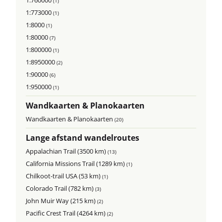
1:760000
(1)
1:773000
(1)
1:8000
(1)
1:80000
(7)
1:800000
(1)
1:8950000
(2)
1:90000
(6)
1:950000
(1)
Wandkaarten & Planokaarten
Wandkaarten & Planokaarten
(20)
Lange afstand wandelroutes
Appalachian Trail (3500 km)
(13)
California Missions Trail (1289 km)
(1)
Chilkoot-trail USA (53 km)
(1)
Colorado Trail (782 km)
(3)
John Muir Way (215 km)
(2)
Pacific Crest Trail (4264 km)
(2)