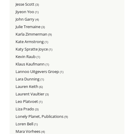
Jesse Scott
(3)
Jiyeon Yoo
(1)
John Garry
(4)
Julie Tremaine
(3)
Karla Zimmerman
(9)
Kate Armstrong
(1)
Katy Spratte Joyce
(1)
Kevin Raub
(1)
Klaus Kaufmann
(1)
Lannoo Uitgevers Groep
(1)
Lara Dunning
(1)
Lauren Keith
(6)
Laurent Vaultier
(3)
Leo Platvoet
(1)
Liza Prado
(3)
Lonely Planet, Publications
(9)
Loren Bell
(1)
Mara Vorhees
(4)