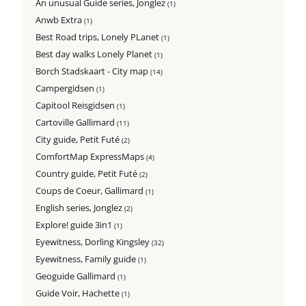
An unusual Guide series, Jonglez
(1)
Anwb Extra
(1)
Best Road trips, Lonely PLanet
(1)
Best day walks Lonely Planet
(1)
Borch Stadskaart - City map
(14)
Campergidsen
(1)
Capitool Reisgidsen
(1)
Cartoville Gallimard
(11)
City guide, Petit Futé
(2)
ComfortMap ExpressMaps
(4)
Country guide, Petit Futé
(2)
Coups de Coeur, Gallimard
(1)
English series, Jonglez
(2)
Explore! guide 3in1
(1)
Eyewitness, Dorling Kingsley
(32)
Eyewitness, Family guide
(1)
Geoguide Gallimard
(1)
Guide Voir, Hachette
(1)