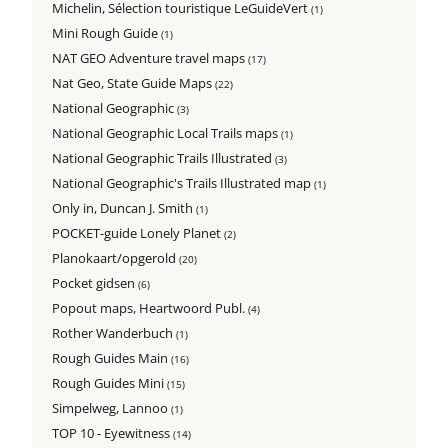
Michelin, Sélection touristique LeGuideVert
(1)
Mini Rough Guide
(1)
NAT GEO Adventure travel maps
(17)
Nat Geo, State Guide Maps
(22)
National Geographic
(3)
National Geographic Local Trails maps
(1)
National Geographic Trails Illustrated
(3)
National Geographic's Trails Illustrated map
(1)
Only in, Duncan J. Smith
(1)
POCKET-guide Lonely Planet
(2)
Planokaart/opgerold
(20)
Pocket gidsen
(6)
Popout maps, Heartwoord Publ.
(4)
Rother Wanderbuch
(1)
Rough Guides Main
(16)
Rough Guides Mini
(15)
Simpelweg, Lannoo
(1)
TOP 10 - Eyewitness
(14)