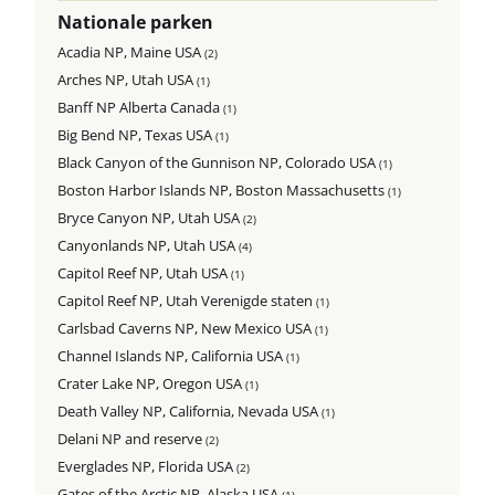
Nationale parken
Acadia NP, Maine USA
(2)
Arches NP, Utah USA
(1)
Banff NP Alberta Canada
(1)
Big Bend NP, Texas USA
(1)
Black Canyon of the Gunnison NP, Colorado USA
(1)
Boston Harbor Islands NP, Boston Massachusetts
(1)
Bryce Canyon NP, Utah USA
(2)
Canyonlands NP, Utah USA
(4)
Capitol Reef NP, Utah USA
(1)
Capitol Reef NP, Utah Verenigde staten
(1)
Carlsbad Caverns NP, New Mexico USA
(1)
Channel Islands NP, California USA
(1)
Crater Lake NP, Oregon USA
(1)
Death Valley NP, California, Nevada USA
(1)
Delani NP and reserve
(2)
Everglades NP, Florida USA
(2)
Gates of the Arctic NP, Alaska USA
(1)