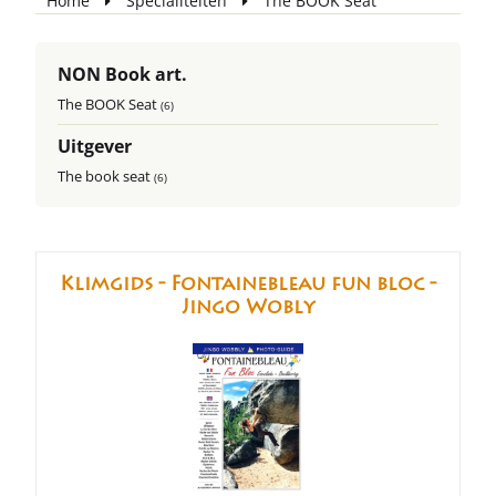
Home
Specialiteiten
The BOOK Seat
NON Book art.
The BOOK Seat
(6)
Uitgever
The book seat
(6)
Klimgids - Fontainebleau fun bloc -
Jingo Wobly