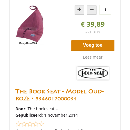
€ 39,89
incl. BTW
Voeg toe
Lees meer
The Book Seat - Model Oud-
roze •
9346017000031
Door
: The book seat –
Gepubliceerd
: 1 november 2014