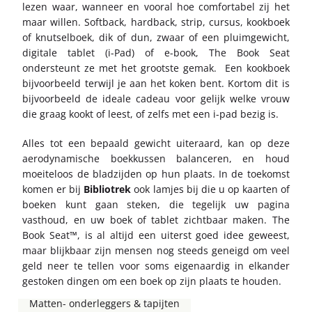
lezen waar, wanneer en vooral hoe comfortabel zij het
maar willen. Softback, hardback, strip, cursus, kookboek
of knutselboek, dik of dun, zwaar of een pluimgewicht,
digitale tablet (i-Pad) of e-book, The Book Seat
ondersteunt ze met het grootste gemak. Een kookboek
bijvoorbeeld terwijl je aan het koken bent. Kortom dit is
bijvoorbeeld de ideale cadeau voor gelijk welke vrouw
die graag kookt of leest, of zelfs met een i-pad bezig is.
Alles tot een bepaald gewicht uiteraard, kan op deze
aerodynamische boekkussen balanceren, en houd
moeiteloos de bladzijden op hun plaats. In de toekomst
komen er bij
Bibliotrek
ook lamjes bij die u op kaarten of
boeken kunt gaan steken, die tegelijk uw pagina
vasthoud, en uw boek of tablet zichtbaar maken. The
Book Seat™, is al altijd een uiterst goed idee geweest,
maar blijkbaar zijn mensen nog steeds geneigd om veel
geld neer te tellen voor soms eigenaardig in elkander
gestoken dingen om een boek op zijn plaats te houden.
Matten- onderleggers & tapijten