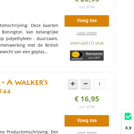
incl. BTW
Voeg toe
omschrijving: Deze kaarten
s Bonington. Van belangrijke
Lees meer
op polyethyleen - duurzaam,
voorraad (1) stuk
amenwerking met de British
gewicht van een geplas…
- A walker's
544
€ 16,95
incl. BTW
Voeg toe
8,9
ne Productomschrijving: Een
Lees meer