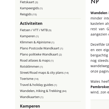
Fietskaart
(3)
Kampeergids
(1)
Wandelen 
Reisgids
(15)
minder int
Activiteiten
kastelen a
rest van G
Fietsen / VTT / MTB
(9)
aangezien 
Kamperen
(1)
Klimmen & Alpinisme
(1)
Dezelfde U
Plano Postcode Wandkaart
(1)
en een eig
Plano politieke Wandkaart
(2)
bergachtig 
nog steeds 
Road atlases & maps
(1)
wandelwe
Rotsklimmen
(1)
onze pagin
Street/Road maps & city plans
(14)
Toerisme
(14)
Wales heef
Travel & holiday guides
(1)
Pembrokes
Wandelen, Hiking & Trekking
(84)
wind, zon 
Wandkaarten
(1)
Kamperen