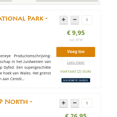
tional Park -
€ 9,95
incl. BTW
Voeg toe
neye Productomschrijving:
afschap in het zuidwesten van
Lees meer
p Dyfed. Een supergeschikte
voorraad (2) stuks
 de hoek van Wales. Het grenst
en aan Ceredi…
 North -
€ 26,95