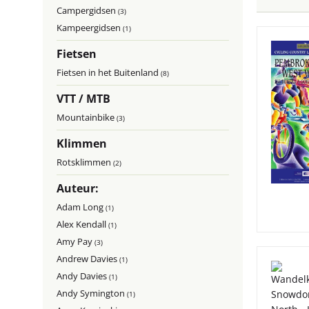
Campergidsen
(3)
Kampeergidsen
(1)
Fietsen
Fietsen in het Buitenland
(8)
VTT / MTB
Mountainbike
(3)
Klimmen
Rotsklimmen
(2)
Auteur:
Adam Long
(1)
Alex Kendall
(1)
Amy Pay
(3)
Andrew Davies
(1)
Andy Davies
(1)
Andy Symington
(1)