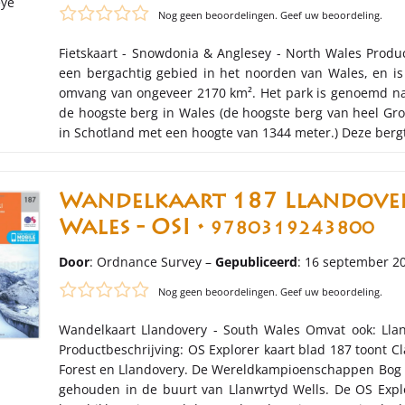
Nog geen beoordelingen. Geef uw beoordeling.
Fietskaart - Snowdonia & Anglesey - North Wales Produ
een bergachtig gebied in het noorden van Wales, en is
omvang van ongeveer 2170 km². Het park is genoemd n
de hoogste berg in Wales (de hoogste berg van heel Gro
in Schotland met een hoogte van 1344 meter.) Deze ber
Wandelkaart 187 Llandove
Wales - OSI •
9780319243800
Door
: Ordnance Survey –
Gepubliceerd
: 16 september 2
Nog geen beoordelingen. Geef uw beoordeling.
Wandelkaart Llandovery - South Wales Omvat ook: Llan
Productbeschrijving: OS Explorer kaart blad 187 toont 
Forest en Llandovery. De Wereldkampioenschappen Bog s
gehouden in de buurt van Llanwrtyd Wells. De OS Explo