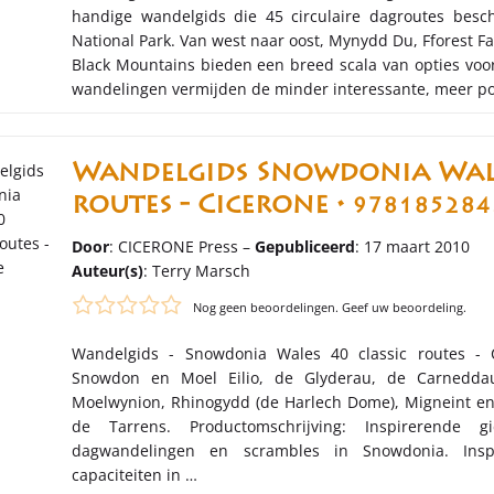
handige wandelgids die 45 circulaire dagroutes besch
National Park. Van west naar oost, Mynydd Du, Fforest 
Black Mountains bieden een breed scala van opties voo
wandelingen vermijden de minder interessante, meer po
Wandelgids Snowdonia Wale
routes - Cicerone •
978185284
Door
: CICERONE Press –
Gepubliceerd
: 17 maart 2010
Auteur(s)
:
Terry Marsch
Nog geen beoordelingen. Geef uw beoordeling.
Wandelgids - Snowdonia Wales 40 classic routes - 
Snowdon en Moel Eilio, de Glyderau, de Carneddau
Moelwynion, Rhinogydd (de Harlech Dome), Migneint en 
de Tarrens. Productomschrijving: Inspirerende
dagwandelingen en scrambles in Snowdonia. Inspi
capaciteiten in …