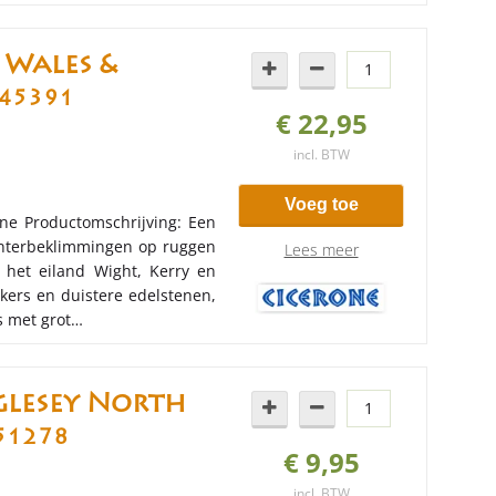
 Wales &
45391
€ 22,95
incl. BTW
Voeg toe
one Productomschrijving: Een
interbeklimmingen op ruggen
Lees meer
, het eiland Wight, Kerry en
kers en duistere edelstenen,
s met grot…
glesey North
51278
€ 9,95
incl. BTW