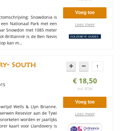
Voeg toe
ctomschrijving: Snowdonia is
 een Nationaal Park met een
Lees meer
aar Snowdon met 1085 meter
ot-Brittannië is de Ben Nevis
gtop kan m…
ry- South
€ 18,50
015
incl. BTW
Voeg toe
wrtyd Wells & Llyn Brianne.
Claerwen Resevior aan de Tywi
Lees meer
norkelen worden er jaarlijks
rer kaart voor Llandovery is