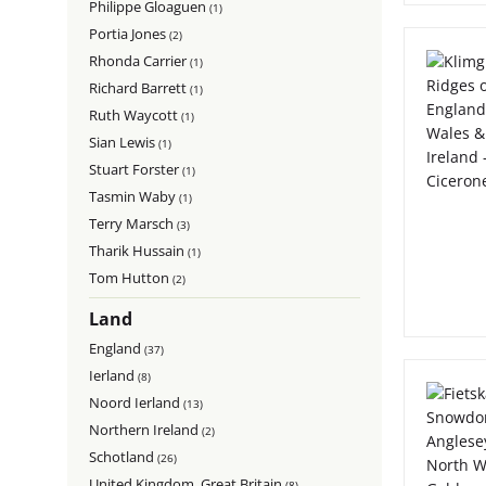
Philippe Gloaguen
(1)
Portia Jones
(2)
Rhonda Carrier
(1)
Richard Barrett
(1)
Ruth Waycott
(1)
Sian Lewis
(1)
Stuart Forster
(1)
Tasmin Waby
(1)
Terry Marsch
(3)
Tharik Hussain
(1)
Tom Hutton
(2)
Land
England
(37)
Ierland
(8)
Noord Ierland
(13)
Northern Ireland
(2)
Schotland
(26)
United Kingdom, Great Britain
(8)