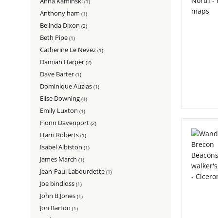
Anna Kaminski
(1)
Anthony ham
(1)
Belinda Dixon
(2)
Beth Pipe
(1)
Catherine Le Nevez
(1)
Damian Harper
(2)
Dave Barter
(1)
Dominique Auzias
(1)
Elise Downing
(1)
Emily Luxton
(1)
Fionn Davenport
(2)
Harri Roberts
(1)
Isabel Albiston
(1)
James March
(1)
Jean-Paul Labourdette
(1)
Joe bindloss
(1)
John B Jones
(1)
Jon Barton
(1)