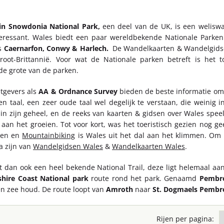
in Snowdonia National Park
,
een deel van de UK, is een weliswa
eressant. Wales biedt een paar wereldbekende Nationale Parke
ls
Caernarfon, Conwy & Harlech.
De Wandelkaarten & Wandelgidsen
root-Brittannië. Voor wat de Nationale parken betreft is het
de grote van de parken.
itgevers als
AA & Ordnance Survey
bieden de beste informatie om 
en taal, een zeer oude taal wel degelijk te verstaan, die weinig
in zijn geheel, en de reeks van kaarten & gidsen over Wales speelt
aan het groeien. Tot voor kort, was het toeristisch gezien nog ge
gen en
Mountainbiking
is Wales uit het dal aan het klimmen. Om 
a zijn van
Wandelgidsen Wales
&
Wandelkaarten Wales
.
t dan ook een heel bekende National Trail, deze ligt helemaal aa
hire Coast National park
route rond het park. Genaamd
Pembro
en zee houd. De route loopt van
Amroth
naar
St. Dogmaels
Pembr
Rijen per pagina: