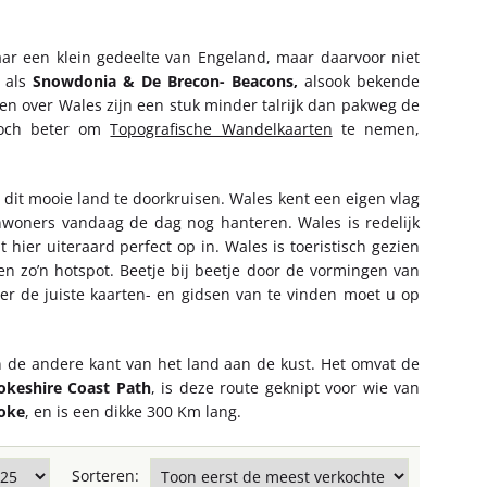
ar een klein gedeelte van Engeland, maar daarvoor niet
n als
Snowdonia & De Brecon- Beacons,
alsook bekende
 over Wales zijn een stuk minder talrijk dan pakweg de
 toch beter om
Topografische Wandelkaarten
te nemen,
dit mooie land te doorkruisen. Wales kent een eigen vlag
 inwoners vandaag de dag nog hanteren. Wales is redelijk
 hier uiteraard perfect op in. Wales is toeristisch gezien
en zo’n hotspot. Beetje bij beetje door de vormingen van
er de juiste kaarten- en gidsen van te vinden moet u op
n de andere kant van het land aan de kust. Het omvat de
keshire Coast Path
, is deze route geknipt voor wie van
oke
, en is een dikke 300 Km lang.
Sorteren: