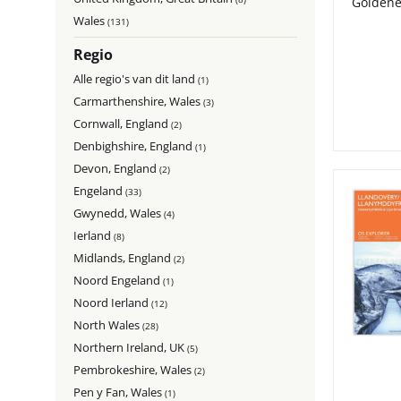
Wales
(131)
Regio
Alle regio's van dit land
(1)
Carmarthenshire, Wales
(3)
Cornwall, England
(2)
Denbighshire, England
(1)
Devon, England
(2)
Engeland
(33)
Gwynedd, Wales
(4)
Ierland
(8)
Midlands, England
(2)
Noord Engeland
(1)
Noord Ierland
(12)
North Wales
(28)
Northern Ireland, UK
(5)
Pembrokeshire, Wales
(2)
Pen y Fan, Wales
(1)