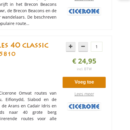
rijft in het Brecon Beacons
Fawr, de Brecon Beacons en de
r wandelaars. De beschreven
pulaire route…
s 40 classic
5810
€ 24,95
incl. BTW
Voeg toe
Cicerone Omvat routes van
Lees meer
, Eifionydd, Siabod en de
de Arans en Cadair Idris en
 gids naar 40 grote berg
rerende routes voor alle