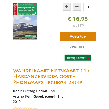
€ 16,95
incl. BTW
Voeg toe
Lees meer
Wandelkaart Fietskaart 113
Hardangervidda oost -
Phonemaps •
9788074454349
Door
: Freytag-Berndt und
Artaria KG –
Gepubliceerd
: 1 juni
2019