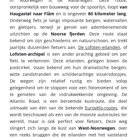
in Noorwegen is de Rallarvegen. Deze route,
oorspronkelijk een bouwweg voor de spoorlijn, loopt
van
Haugastøl naar Flåm
en is ongeveer
80 kilometer lang
.
Onderweg fiets je langs imposante bergen, watervallen
en gletsjers, terwijl je geniet van adembenemende
uitzichten op de
Noorse fjorden
. Deze route staat
bekend om zijn geschiedenis en natuurschoon, en trekt
jaarlijks duizenden fietsers aan.
De Lofoten-eilanden
, of
Lofoten-archipel
is een ander prachtig gebied om per
fiets te verkennen. Deze eilanden, gelegen boven de
poolcirkel, staan bekend om hun dramatische bergen,
witte zandstranden en schilderachtige vissersdorpjes.
De wegen zijn relatief rustig en bieden volop
gelegenheid om te stoppen voor een fotomoment of om
te genieten van de indrukwekkende omgeving. De
Atlantic Road, is een beroemde kustroute, die deel
uitmaakt van één van de bekende
Eurovélo-routes
, die
wordt beschouwd als een van de mooiste autoroutes ter
wereld, maar is ook perfect voor fietsers. Deze weg
slingert zich langs de kust van
West-Noorwegen
, over
een reeks bruggen die de eilanden met het vasteland