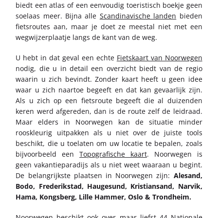
biedt een atlas of een eenvoudig toeristisch boekje geen
soelaas meer. Bijna alle
Scandinavische landen
bieden
fietsroutes aan, maar je doet ze meestal niet met een
wegwijzerplaatje langs de kant van de weg.
U hebt in dat geval een echte
Fietskaart van Noorwegen
nodig, die u in detail een overzicht biedt van de regio
waarin u zich bevindt. Zonder kaart heeft u geen idee
waar u zich naartoe begeeft en dat kan gevaarlijk zijn.
Als u zich op een fietsroute begeeft die al duizenden
keren werd afgereden, dan is de route zelf de leidraad.
Maar elders in Noorwegen kan de situatie minder
rooskleurig uitpakken als u niet over de juiste tools
beschikt, die u toelaten om uw locatie te bepalen, zoals
bijvoorbeeld een
Topografische kaart
. Noorwegen is
geen vakantieparadijs als u niet weet waaraan u begint.
De belangrijkste plaatsen in Noorwegen zijn:
Alesand,
Bodo, Frederikstad, Haugesund, Kristiansand, Narvik,
Hama, Kongsberg, Lille Hammer, Oslo & Trondheim.
Noorwegen beschikt ook over maar liefst 44
Nationale