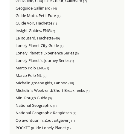
GeoGuide, Coups de Coeur, Gallimard
(7)
Geoguide Gallimard
(14)
Guide Moto, Petit Futé
(1)
Guide Voir, Hachette
(1)
Insight Guides, ENG
(2)
Le Routard, Hachette
(49)
Lonely Planet City Guide
(1)
Lonely Planet's Experience Series
(3)
Lonely Planet's, Journey Series
(1)
Marco Polo ENG
(1)
Marco Polo NL
(5)
Michelin groene gids, Lannoo
(18)
Michelin's Week-end/Short Break reeks
(4)
Mini Rough Guide
(3)
National Geographic
(1)
National Geographic Reisgidsen
(2)
Op avontuur in, Zout uitgeverij
(1)
POCKET-guide Lonely Planet
(1)