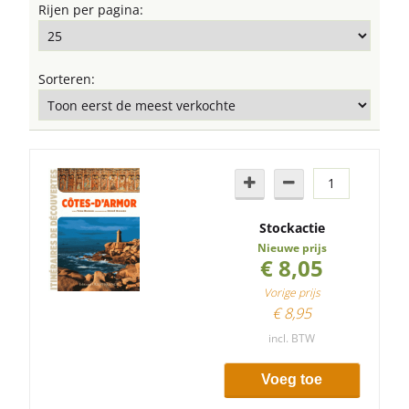
Rijen per pagina:
Sorteren:
Stockactie
Nieuwe prijs
€ 8,05
Vorige prijs
€ 8,95
incl. BTW
Voeg toe