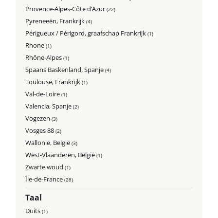
Provence-Alpes-Côte d’Azur
(22)
Pyreneeën, Frankrijk
(4)
Périgueux / Périgord, graafschap Frankrijk
(1)
Rhone
(1)
Rhône-Alpes
(1)
Spaans Baskenland, Spanje
(4)
Toulouse, Frankrijk
(1)
Val-de-Loire
(1)
Valencia, Spanje
(2)
Vogezen
(3)
Vosges 88
(2)
Wallonië, België
(3)
West-Vlaanderen, België
(1)
Zwarte woud
(1)
Île-de-France
(28)
Taal
Duits
(1)