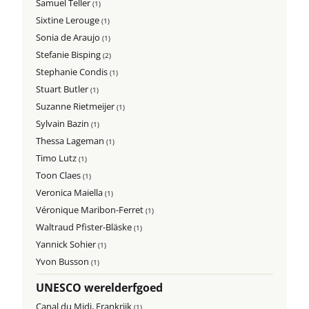
Samuel Teller
(1)
Sixtine Lerouge
(1)
Sonia de Araujo
(1)
Stefanie Bisping
(2)
Stephanie Condis
(1)
Stuart Butler
(1)
Suzanne Rietmeijer
(1)
Sylvain Bazin
(1)
Thessa Lageman
(1)
Timo Lutz
(1)
Toon Claes
(1)
Veronica Maiella
(1)
Véronique Maribon-Ferret
(1)
Waltraud Pfister-Bläske
(1)
Yannick Sohier
(1)
Yvon Busson
(1)
UNESCO werelderfgoed
Canal du Midi, Frankrijk
(1)