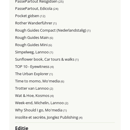
PassePartout Reisgidsen
(25)
PassePartout, Edicola
(24)
Pocket gidsen
(12)
Rother Wanderführer
(1)
Rough Guides Compact (Nederlandstalig)
(1)
Rough Guides Main
(6)
Rough Guides Mini
(6)
Simpelweg, Lannoo
(1)
Sunflower book, Car tours & walks
(1)
TOP 10 - Eyewitness
(4)
The Urban Explorer
(1)
Time to momo, Mo'media
(6)
Trotter van Lannoo
(2)
Wat & Hoe, Kosmos
(4)
Week-end, Michelin, Lannoo
(2)
Why Should I go, Mo'media
(1)
insolite et secrète, Jonglez Publishing
(4)
Editie