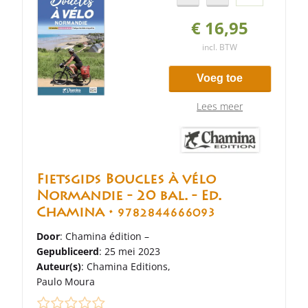
€ 16,95
incl. BTW
Voeg toe
Lees meer
Fietsgids Boucles à vélo
Normandie - 20 bal. - Ed.
Chamina •
9782844666093
Door
: Chamina édition –
Gepubliceerd
: 25 mei 2023
Auteur(s)
:
Chamina Editions
,
Paulo Moura