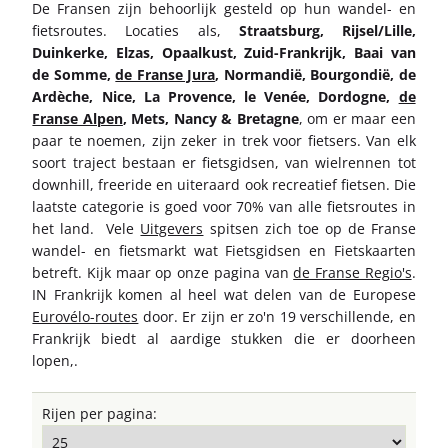
De Fransen zijn behoorlijk gesteld op hun wandel- en
fietsroutes. Locaties als,
Straatsburg, Rijsel/Lille,
Duinkerke, Elzas, Opaalkust, Zuid-Frankrijk, Baai van
de Somme
,
de Franse Jura
, Normandië, Bourgondië, de
Ardèche, Nice, La Provence, le Venée, Dordogne,
de
Franse Alpen
, Mets, Nancy & Bretagne
, om er maar een
paar te noemen, zijn zeker in trek voor fietsers. Van elk
soort traject bestaan er fietsgidsen, van wielrennen tot
downhill, freeride en uiteraard ook recreatief fietsen. Die
laatste categorie is goed voor 70% van alle fietsroutes in
het land. Vele
Uitgevers
spitsen zich toe op de Franse
wandel- en fietsmarkt wat Fietsgidsen en Fietskaarten
betreft. Kijk maar op onze pagina van
de Franse Regio's
.
IN Frankrijk komen al heel wat delen van de Europese
Eurovélo-routes
door. Er zijn er zo'n 19 verschillende, en
Frankrijk biedt al aardige stukken die er doorheen
lopen,.
Rijen per pagina: