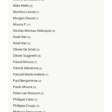
Mike Wells
(3)
Montico Lionel
(1)
Morgan Daucé
(1)
Moura P.
(1)
Nicolas Moreau Delacquis
(3)
Noël Itier
(3)
Nöel Itier
(2)
Olivier De Smet
(2)
Olivier Scagnetti
(8)
Pascal Moura
(1)
Patrick Mérienne
(2)
Paturel Marie-Helene
(1)
Paul Benjaminse
(3)
Paulo Moura
(9)
Peter van Rossum
(2)
Philippe Calas
(7)
Philippe Coupy
(2)
Philippe Deroussen
(2)