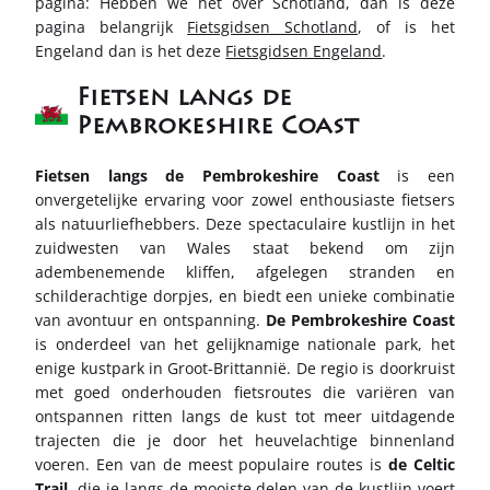
pagina: Hebben we het over Schotland, dan is deze
pagina belangrijk
Fietsgidsen Schotland
, of is het
Engeland dan is het deze
Fietsgidsen Engeland
.
Fietsen langs de
Pembrokeshire Coast
Fietsen langs de Pembrokeshire Coast
is een
onvergetelijke ervaring voor zowel enthousiaste fietsers
als natuurliefhebbers. Deze spectaculaire kustlijn in het
zuidwesten van Wales staat bekend om zijn
adembenemende kliffen, afgelegen stranden en
schilderachtige dorpjes, en biedt een unieke combinatie
van avontuur en ontspanning.
De Pembrokeshire Coast
is onderdeel van het gelijknamige nationale park, het
enige kustpark in Groot-Brittannië. De regio is doorkruist
met goed onderhouden fietsroutes die variëren van
ontspannen ritten langs de kust tot meer uitdagende
trajecten die je door het heuvelachtige binnenland
voeren. Een van de meest populaire routes is
de Celtic
Trail
, die je langs de mooiste delen van de kustlijn voert