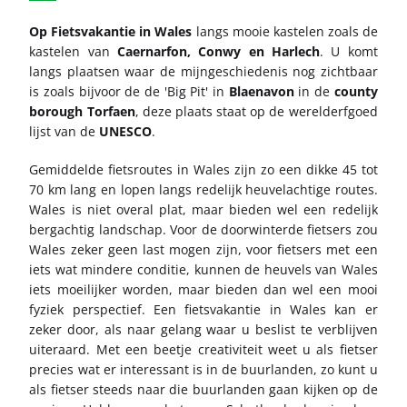
Op Fietsvakantie in Wales
langs mooie kastelen zoals de
kastelen van
Caernarfon, Conwy en Harlech
. U komt
langs plaatsen waar de mijngeschiedenis nog zichtbaar
is zoals bijvoor de de 'Big Pit' in
Blaenavon
in de
county
borough Torfaen
, deze plaats staat op de werelderfgoed
lijst van de
UNESCO
.
Gemiddelde fietsroutes in Wales zijn zo een dikke 45 tot
70 km lang en lopen langs redelijk heuvelachtige routes.
Wales is niet overal plat, maar bieden wel een redelijk
bergachtig landschap. Voor de doorwinterde fietsers zou
Wales zeker geen last mogen zijn, voor fietsers met een
iets wat mindere conditie, kunnen de heuvels van Wales
iets moeilijker worden, maar bieden dan wel een mooi
fyziek perspectief. Een fietsvakantie in Wales kan er
zeker door, als naar gelang waar u beslist te verblijven
uiteraard. Met een beetje creativiteit weet u als fietser
precies wat er interessant is in de buurlanden, zo kunt u
als fietser steeds naar die buurlanden gaan kijken op de