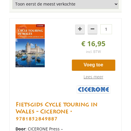
€ 16,95
incl. BTW
Voeg toe
Lees meer
Fietsgids Cycle touring in
Wales - Cicerone •
9781852849887
Door
: CICERONE Press –