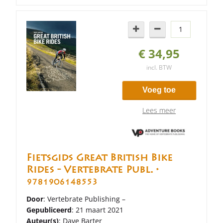
€ 34,95
incl. BTW
Voeg toe
Lees meer
Fietsgids Great British Bike
Rides - Vertebrate Publ. •
9781906148553
Door
: Vertebrate Publishing –
Gepubliceerd
: 21 maart 2021
Auteur(s)
:
Dave Barter