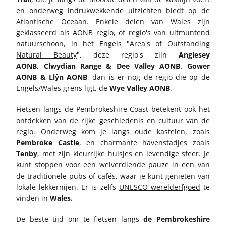
en onderweg indrukwekkende uitzichten biedt op de
Atlantische Oceaan. Enkele delen van Wales zijn
geklasseerd als AONB regio, of regio's van uitmuntend
natuurschoon, in het Engels "
Area's of Outstanding
Natural Beauty
", deze regio's zijn
Anglesey
AONB, Clwydian Range & Dee Valley AONB, Gower
AONB & Llŷn AONB
, dan is er nog de regio die op de
Engels/Wales grens ligt, de
Wye Valley AONB
.
Fietsen langs de Pembrokeshire Coast betekent ook het
ontdekken van de rijke geschiedenis en cultuur van de
regio. Onderweg kom je langs oude kastelen, zoals
Pembroke Castle
, en charmante havenstadjes zoals
Tenby
, met zijn kleurrijke huisjes en levendige sfeer. Je
kunt stoppen voor een welverdiende pauze in een van
de traditionele pubs of cafés, waar je kunt genieten van
lokale lekkernijen. Er is zelfs
UNESCO werelderfgoed
te
vinden in
Wales.
De beste tijd om te fietsen langs
de Pembrokeshire