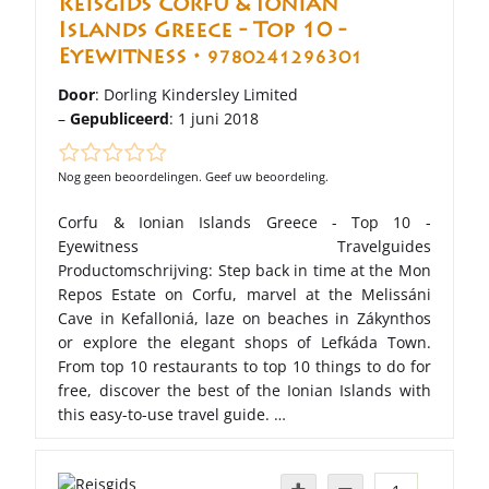
Reisgids Corfu & Ionian
Islands Greece - Top 10 -
Eyewitness •
9780241296301
Door
: Dorling Kindersley Limited
–
Gepubliceerd
: 1 juni 2018
Nog geen beoordelingen. Geef uw beoordeling.
Corfu & Ionian Islands Greece - Top 10 -
Eyewitness Travelguides
Productomschrijving: Step back in time at the Mon
Repos Estate on Corfu, marvel at the Melissáni
Cave in Kefalloniá, laze on beaches in Zákynthos
or explore the elegant shops of Lefkáda Town.
From top 10 restaurants to top 10 things to do for
free, discover the best of the Ionian Islands with
this easy-to-use travel guide. …