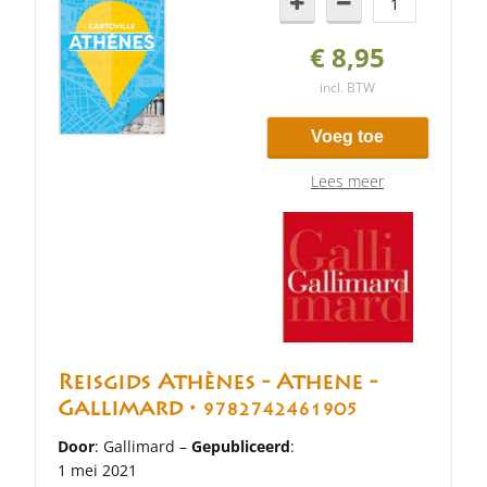
€ 8,95
incl. BTW
Voeg toe
Lees meer
Reisgids Athènes - Athene -
Gallimard •
9782742461905
Door
: Gallimard –
Gepubliceerd
:
1 mei 2021