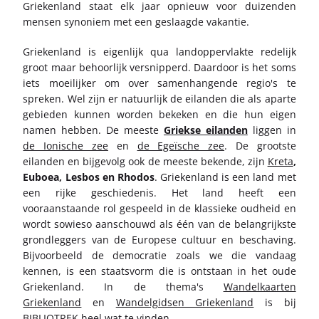
Griekenland staat elk jaar opnieuw voor duizenden
mensen synoniem met een geslaagde vakantie.
Griekenland is eigenlijk qua landoppervlakte redelijk
groot maar behoorlijk versnipperd. Daardoor is het soms
iets moeilijker om over samenhangende regio's te
spreken. Wel zijn er natuurlijk de eilanden die als aparte
gebieden kunnen worden bekeken en die hun eigen
namen hebben. De meeste
Griekse eilanden
liggen in
de Ionische zee
en
de Egeïsche zee
. De grootste
eilanden en bijgevolg ook de meeste bekende, zijn
Kreta
,
Euboea, Lesbos en Rhodos
. Griekenland is een land met
een rijke geschiedenis. Het land heeft een
vooraanstaande rol gespeeld in de klassieke oudheid en
wordt sowieso aanschouwd als één van de belangrijkste
grondleggers van de Europese cultuur en beschaving.
Bijvoorbeeld de democratie zoals we die vandaag
kennen, is een staatsvorm die is ontstaan in het oude
Griekenland. In de thema's
Wandelkaarten
Griekenland
en
Wandelgidsen Griekenland
is bij
BIBLIOTREK heel wat te vinden.