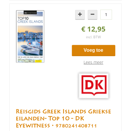
€ 12,95
incl. BTW
Voeg toe
Lees meer
Reisgids Greek Islands Griekse
eilanden- Top 10 - DK
Eyewitness •
9780241408711