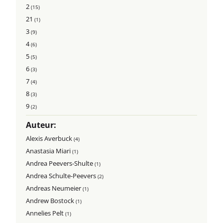
2
(15)
21
(1)
3
(9)
4
(6)
5
(5)
6
(3)
7
(4)
8
(3)
9
(2)
Auteur:
Alexis Averbuck
(4)
Anastasia Miari
(1)
Andrea Peevers-Shulte
(1)
Andrea Schulte-Peevers
(2)
Andreas Neumeier
(1)
Andrew Bostock
(1)
Annelies Pelt
(1)