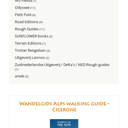
Mo'media
(1)
Odyssee
(11)
Petit Futé
(6)
Road Editions
(4)
Rough Guides
(11)
SUNFLOWER books
(3)
Terrain Editions
(1)
Trotter Reisgidsen
(5)
Uitgeverij Lannoo
(2)
Zuidnederlandse Uitgeverij / Delta's / NED Rough guides
(1)
anwb
(5)
Wandelgids Alps walking guide -
Cicerone