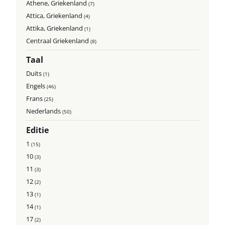
Athene, Griekenland
(7)
Attica, Griekenland
(4)
Attika, Griekenland
(1)
Centraal Griekenland
(8)
Taal
Duits
(1)
Engels
(46)
Frans
(25)
Nederlands
(50)
Editie
1
(15)
10
(3)
11
(3)
12
(2)
13
(1)
14
(1)
17
(2)