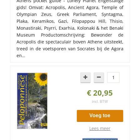
Athens pocket guide - Lonely Planet Engelstalige
gids! Omvat: Acropolis, Ancient Agora, Temple of
Olympian Zeus, Greek Parliament, Syntagma,
Plaka, Keramikos, Gazi, Filopappou Hill, Thisio,
Monastiraki, Psyrri, Exarhia, Kolonaki & het Benaki
Museum Productomschrijving: Bewonder de
Acropolis die spectaculair boven Athene uitsteekt,
treed in de voetsporen van Socrates bij de Agora
en…
€ 20,95
incl. BTW
Voeg toe
Lees meer