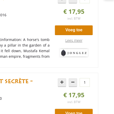
€ 17,95
2016
incl. BTW
Voeg toe
ctinformation: A horse's tomb
Lees meer
y a pillar in the garden of a
 it fell down, Mustafa Kemal
ttoman empire, fragments from
t secrète -
€ 17,95
20
incl. BTW
Voeg toe