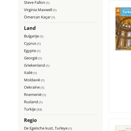
Steve Fallon
(1)
Virginia Maxwell
(1)
Ömercan Kaçar
(1)
Land
Bulgarije
(1)
Cyprus
(1)
Egypte
(1)
Georgië
(1)
Griekenland
(1)
Italië
(1)
Moldavië
(1)
Oekraïne
(1)
Roemenië
(1)
Rusland
(1)
Turkije
(33)
Regio
De Egeïsche kust, Turleye
(1)