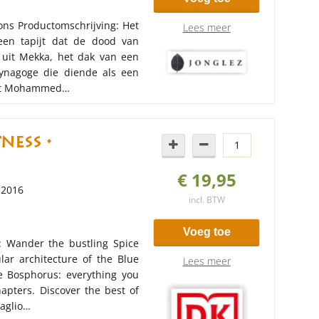
tions Productomschrijving: Het
Lees meer
een tapijt dat de dood van
 uit Mekka, het dak van een
synagoge die diende als een
feet Mohammed…
ness •
€ 19,95
i 2016
incl. BTW
Voeg toe
: Wander the bustling Spice
ar architecture of the Blue
Lees meer
e Bosphorus: everything you
hapters. Discover the best of
raglio…