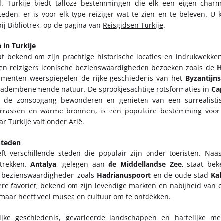
id. Turkije biedt talloze bestemmingen die elk een eigen cha
eden, er is voor elk type reiziger wat te zien en te beleven. U 
bij Bibliotrek, op de pagina van
Reisgidsen Turkije
.
 in Turkije
aat bekend om zijn prachtige historische locaties en indrukwekk
en reizigers iconische bezienswaardigheden bezoeken zoals de
H
menten weerspiegelen de rijke geschiedenis van het
Byzantijn
k adembenemende natuur. De sprookjesachtige rotsformaties in
Ca
on de zonsopgang bewonderen en genieten van een surrealist
errassen en warme bronnen, is een populaire bestemming voor
r Turkije valt onder
Azië
.
Steden
eft verschillende steden die populair zijn onder toeristen. Naa
 trekken.
Antalya
, gelegen aan
de Middellandse Zee
, staat be
e bezienswaardigheden zoals
Hadrianuspoort
en de oude stad
Kal
ere favoriet, bekend om zijn levendige markten en nabijheid van 
h maar heeft veel musea en cultuur om te ontdekken.
ijke geschiedenis, gevarieerde landschappen en hartelijke me