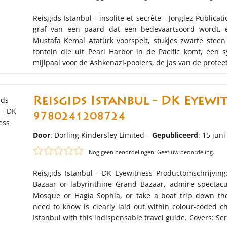
Reisgids Istanbul - insolite et secrète - Jonglez Publica
graf van een paard dat een bedevaartsoord wordt, 
Mustafa Kemal Atatürk voorspelt, stukjes zwarte steen
fontein die uit Pearl Harbor in de Pacific komt, een 
mijlpaal voor de Ashkenazi-pooiers, de jas van de pro
Reisgids Istanbul - DK Eyewit
9780241208724
Door
: Dorling Kindersley Limited –
Gepubliceerd
: 15 jun
Nog geen beoordelingen. Geef uw beoordeling.
Reisgids Istanbul - DK Eyewitness Productomschrijving
Bazaar or labyrinthine Grand Bazaar, admire spectacul
Mosque or Hagia Sophia, or take a boat trip down th
need to know is clearly laid out within colour-coded c
Istanbul with this indispensable travel guide. Covers: Se