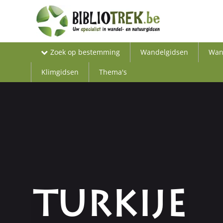
Zoek op bestemming
Wandelgidsen
Wan
Klimgidsen
Thema's
TURKIJE