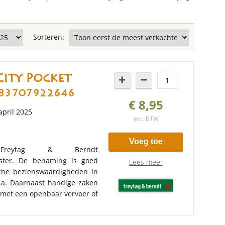
Sorteren:
City Pocket
83707922646
€ 8,95
 april 2025
incl. BTW
Voeg toe
Freytag & Berndt
ister. De benaming is goed
Lees meer
sche bezienswaardigheden in
a. Daarnaast handige zaken
k met een openbaar vervoer of