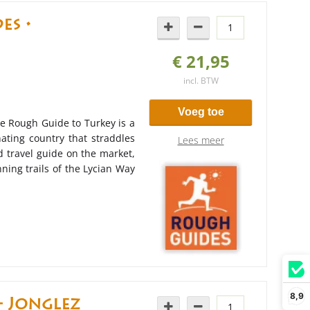
es •
€ 21,95
incl. BTW
Voeg toe
e Rough Guide to Turkey is a
nating country that straddles
Lees meer
travel guide on the market,
nning trails of the Lycian Way
8,9
- Jonglez