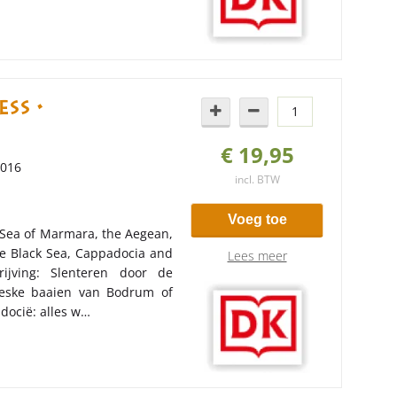
ss •
€ 19,95
2016
incl. BTW
Voeg toe
 Sea of Marmara, the Aegean,
e Black Sea, Cappadocia and
Lees meer
rijving: Slenteren door de
oreske baaien van Bodrum of
docië: alles w…