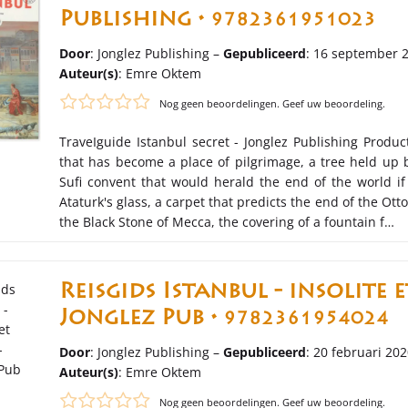
Publishing •
9782361951023
Door
: Jonglez Publishing –
Gepubliceerd
: 16 september 
Auteur(s)
:
Emre Oktem
Nog geen beoordelingen. Geef uw beoordeling.
TraveIguide Istanbul secret - Jonglez Publishing Produ
that has become a place of pilgrimage, a tree held up b
Sufi convent that would herald the end of the world if
Ataturk's glass, a carpet that predicts the end of the O
the Black Stone of Mecca, the covering of a fountain f…
Reisgids Istanbul - insolite e
Jonglez Pub •
9782361954024
Door
: Jonglez Publishing –
Gepubliceerd
: 20 februari 20
Auteur(s)
:
Emre Oktem
Nog geen beoordelingen. Geef uw beoordeling.