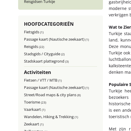
Reisgidsen Turkije
gastvrijhe
moderne st
verkrijgen 
HOOFDCATEGORIEËN
Wat te Zien
Fietsgids
(1)
Turkije st
Passage kaart (Nautische zeekaart)
land, kunn
(1)
Deze monu
Reisgids
(22)
Turkije oo
Stadsgids / Cityguide
(2)
luchtball
Stadskaart plattegrond
(3)
kalksteent
Activiteiten
denken maa
Fietsen / VTT / MTB
(1)
Populaire 
Passage kaart (Nautische zeekaart)
(1)
Turkije he
Street/Road maps & city plans
(8)
bezoekers
Toerisme
(23)
historisch
Vaarkaart
is een and
(1)
toeristisc
Wandelen, Hiking & Trekking
(1)
Zeekaart
(1)
Met zijn r