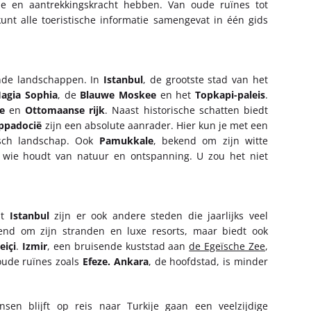
rme en aantrekkingskracht hebben. Van oude ruïnes tot
kunt alle toeristische informatie samengevat in één gids
ende landschappen. In
Istanbul
, de grootste stad van het
agia Sophia
, de
Blauwe Moskee
en het
Topkapi-paleis
.
se
en
Ottomaanse rijk
. Naast historische schatten biedt
ppadocië
zijn een absolute aanrader. Hier kun je met een
isch landschap. Ook
Pamukkale
, bekend om zijn witte
 wie houdt van natuur en ontspanning. U zou het niet
st
Istanbul
zijn er ook andere steden die jaarlijks veel
kend om zijn stranden en luxe resorts, maar biedt ook
eiçi
.
Izmir
, een bruisende kuststad aan
de Egeïsche Zee
,
oude ruïnes zoals
Efeze. Ankara
, de hoofdstad, is minder
nsen blijft op reis naar Turkije gaan een veelzijdige