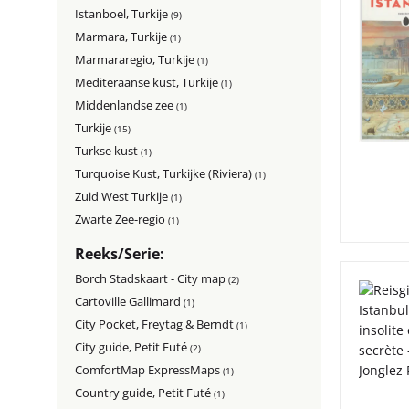
Istanboel, Turkije
(9)
Marmara, Turkije
(1)
Marmararegio, Turkije
(1)
Mediteraanse kust, Turkije
(1)
Middenlandse zee
(1)
Turkije
(15)
Turkse kust
(1)
Turquoise Kust, Turkijke (Riviera)
(1)
Zuid West Turkije
(1)
Zwarte Zee-regio
(1)
Reeks/Serie:
Borch Stadskaart - City map
(2)
Cartoville Gallimard
(1)
City Pocket, Freytag & Berndt
(1)
City guide, Petit Futé
(2)
ComfortMap ExpressMaps
(1)
Country guide, Petit Futé
(1)