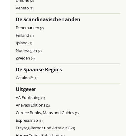
Umbrië
(2)
Veneto
(3)
De Scandinavische Landen
Denemarken
(2)
Finland
(1)
IJsland
(2)
Noorwegen
(2)
Zweden
(4)
De Spaanse Regio's
Catalonië
(1)
Uitgever
AA Publishing
(1)
Anavasi Editions
(2)
Cordee Books, Maps and Guides
(1)
Expressmap
(8)
Freytag-Berndt und Artaria KG
(9)
HarperCollins Publishers
(1)