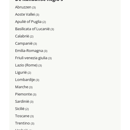
Abruzzen
(3)
Aoste Vallei
(3)
Apulië of Puglia
(2)
Basilicata of Lucanië
(3)
Calabrië
(2)
Campanië
(3)
Emilia-Romagna
(3)
Friuli venezia giulia
(3)
Lazio (Rome)
(3)
Ligurië
(2)
Lombardije
(3)
Marche
(3)
Piemonte
(3)
Sardinië
(3)
Sicilië
(2)
Toscane
(3)
Trentino
(3)