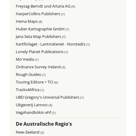
Freytag-Berndt und Artaria KG
(9)
HarperCollins Publishers
(1)
Hema Maps
(8)
Huber Kartographie GmbH
(1)
Jana Seta Map Publishers
(7)
Kartförlaget - Lantmäteriet - Norstedts
(1)
Lonely Planet Publications
(1)
Mo'media
(1)
Ordnance Survey Ireland
(3)
Rough Guides
(1)
Touring Editore > TCI
(6)
Tracks4Africa
(1)
UBD Gregory's Universal Publishers
(1)
Uitgeverij Lannoo
(3)
Vegahandbókin ehf
(1)
De Australische Regio's
New-Zeeland
(2)