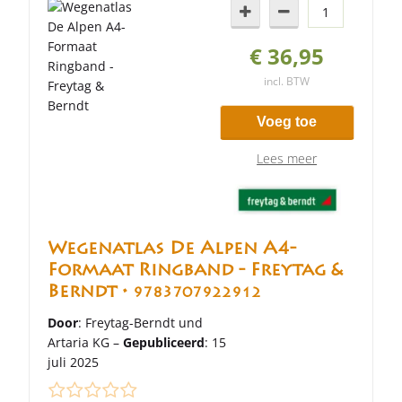
€ 36,95
incl. BTW
Voeg toe
Lees meer
Wegenatlas De Alpen A4-
Formaat Ringband - Freytag &
Berndt •
9783707922912
Door
: Freytag-Berndt und
Artaria KG –
Gepubliceerd
: 15
juli 2025