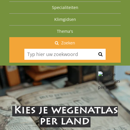
Specialiteiten
Klimgidsen
Thema's
Zoeken
Kies je wegenatlas
per land