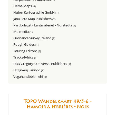
Hema Maps
(8)
Huber Kartographie GmbH
(1)
Jana Seta Map Publishers
(7)
Kartförlaget - Lantmäteriet - Norstedts
(1)
Mo'media
(1)
Ordnance Survey Ireland
(3)
Rough Guides
(1)
Touring Editore
(6)
Tracks4Africa
(1)
UBD Gregory's Universal Publishers
(1)
Uitgeverij Lannoo
(3)
Vegahandbókin ehf
(1)
TOPO Wandelkaart 49/5-6 -
Hamoir & Ferrières - NGIB