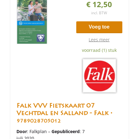
€ 12,50
incl. BTW
Voeg toe
Lees meer
voorraad (1) stuk
Falk VVV Fietskaart 07
Vechtdal en Salland - Falk •
9789028705012
Door
: Falkplan –
Gepubliceerd
: 7
juli 2020