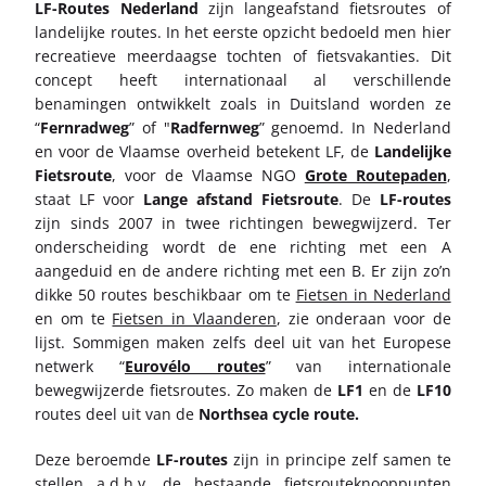
LF-Routes Nederland
zijn langeafstand fietsroutes of
landelijke routes. In het eerste opzicht bedoeld men hier
recreatieve meerdaagse tochten of fietsvakanties. Dit
concept heeft internationaal al verschillende
benamingen ontwikkelt zoals in Duitsland worden ze
“
Fernradweg
” of "
Radfernweg
” genoemd. In Nederland
en voor de Vlaamse overheid betekent LF, de
Landelijke
Fietsroute
, voor de Vlaamse NGO
Grote Routepaden
,
staat LF voor
Lange afstand Fietsroute
. De
LF-routes
zijn sinds 2007 in twee richtingen bewegwijzerd. Ter
onderscheiding wordt de ene richting met een A
aangeduid en de andere richting met een B. Er zijn zo’n
dikke 50 routes beschikbaar om te
Fietsen in Nederland
en om te
Fietsen in Vlaanderen
, zie onderaan voor de
lijst. Sommigen maken zelfs deel uit van het Europese
netwerk “
Eurovélo routes
” van internationale
bewegwijzerde fietsroutes. Zo maken de
LF1
en de
LF10
routes deel uit van de
Northsea cycle route.
Deze beroemde
LF-routes
zijn in principe zelf samen te
stellen a.d.h.v. de bestaande
fietsrouteknooppunten