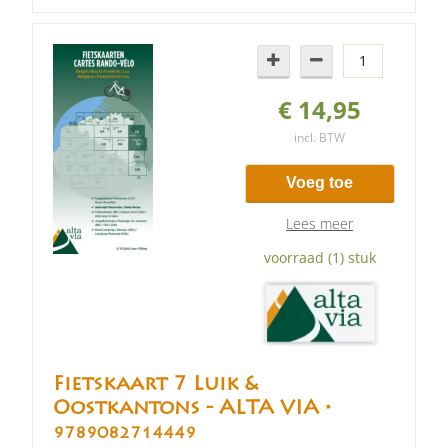
€ 14,95
incl. BTW
Voeg toe
Lees meer
voorraad (1) stuk
Fietskaart 7 Luik &
Oostkantons - ALTA VIA •
9789082714449